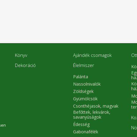
Könyv
Ajándék csomagok
Ot
Dekoráció
Élelmiszer
Kö
Eg
Palánta
há
Kö
Nassolnivalók
há
Zöldségek
Mo
Gyümölcsök
Mo
Csonthéjasok, magvak
te
Befőttek, lekvárok,
savanyúságok
Ko
Édesség
sen
Nö
Gabonafélék