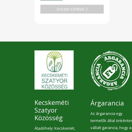
összes törlése
Kecskeméti
Árgarancia
Szatyor
Az árgarancia egy
Közösség
termelők által önkénte
vállalt garancia, hogy a
Átadóhely: Kecskemét,