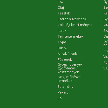
Liszt
Gy
Olaj
Sz
Tészták
Ke
Száraz hüvelyesek
Gy
Zöldség készítmények
Vi
Italok
Sz
Tej, tejtermékek
Dís
Gy
Tojás
bo
Húsok
Zö
Aszalványok
Vi
Fűszerek
Fű
Gyógynövények,
Vá
gyógyhatású
készítmények
Méz, méhészeti
termékek
Sütemény
Pékáru
Só