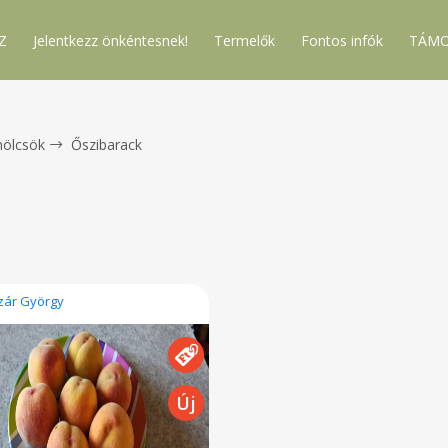
Z
Jelentkezz önkéntesnek!
Termelők
Fontos infók
TÁMO
ölcsök
Őszibarack
zár György