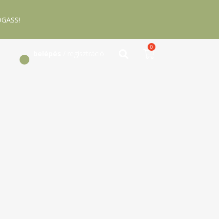
GASS!
0
belépés
/ regisztráció