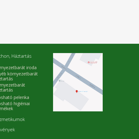
thon, Háztartás
rnyezetbarát iroda
yéb környezetbarát
ztartás
rnyezetbarát
ztartás
sható pelenka
sható higiéniai
rmékek
zmetikumok
vények