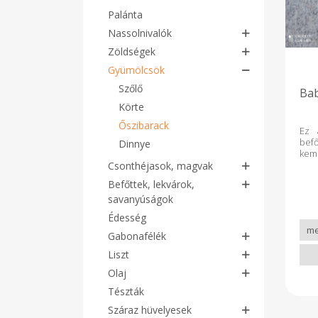
Palánta
Nassolnivalók
Zöldségek
Gyümölcsök
Szőlő
Bab
Körte
Őszibarack
Ez 
befő
Dinnye
kem
ízlen
Csonthéjasok, magvak
Befőttek, lekvárok,
savanyúságok
Édesség
Gabonafélék
Liszt
Olaj
Tészták
Száraz hüvelyesek