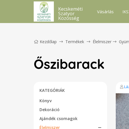
Kecskeméti
Vásárlás
IKS
Szatyor
Közösség
Kezdőlap
Termékek
Élelmiszer
Gyüm
Őszibarack
Lá
KATEGÓRIÁK
Könyv
Dekoráció
Ajándék csomagok
Élelmiszer