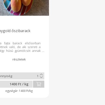
ygold őszibarack
a fajta barack elsősorban
ttnek való, de aki szereti a
égy húsú gyümölcsöt annak
i fog.
1400 Ft / kg
1400 Ft/kg