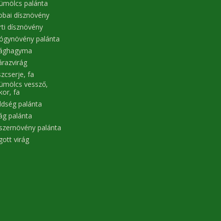
ümölcs palánta
obai dísznövény
rti dísznövény
ógynövény palánta
rághagyma
árazvirág
zcserje, fa
ümölcs vessző,
kor, fa
ldség palánta
rág palánta
szernövény palánta
gott virág