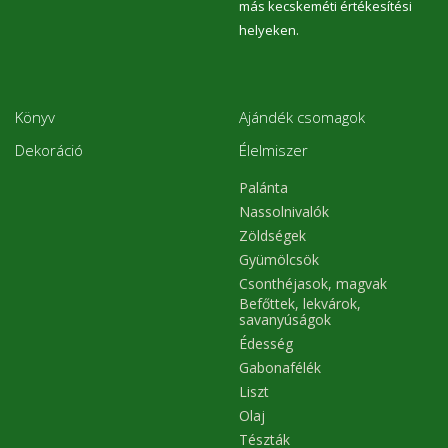
más kecskeméti értékesítési
helyeken.
Könyv
Ajándék csomagok
Dekoráció
Élelmiszer
Palánta
Nassolnivalók
Zöldségek
Gyümölcsök
Csonthéjasok, magvak
Befőttek, lekvárok,
savanyúságok
Édesség
Gabonafélék
Liszt
Olaj
Tészták