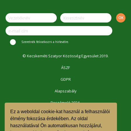
Szeretnék feliratkozni a hírlevélre.
© Kecskeméti Szatyor Közösség Egyesület 2019.
ÁSZF
GDPR
Alapszabály
Beszámoló 2024.
Ez a weboldal cookie-kat használ a felhasználói
Beszámoló 2023.
élmény fokozása érdekében. Az oldal
használatával Ön automatikusan hozzájárul,
Beszámoló 2022.