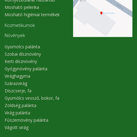
Mosható pelenka
Mosható higiéniai termékek
Kozmetikumok
Növények
Gyümölcs palánta
Szobai dísznövény
Kerti dísznövény
Gyógynövény palánta
Virághagyma
Szárazvirág
Díszcserje, fa
Gyümölcs vessző, bokor, fa
Zöldség palánta
Virág palánta
Fűszernövény palánta
Vágott virág