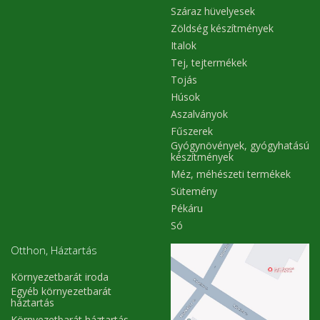
Száraz hüvelyesek
Zöldség készítmények
Italok
Tej, tejtermékek
Tojás
Húsok
Aszalványok
Fűszerek
Gyógynövények, gyógyhatású
készítmények
Méz, méhészeti termékek
Sütemény
Pékáru
Só
Otthon, Háztartás
Környezetbarát iroda
Egyéb környezetbarát
háztartás
Környezetbarát háztartás