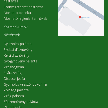
háztartás
Környezetbarát háztartás
Mosható pelenka
Mosható higiéniai termékek
Kozmetikumok
Növények
Gyümölcs palánta
Szobai dísznövény
Kerti dísznövény
Gyógynövény palánta
Virághagyma
Szárazvirág
Díszcserje, fa
Gyümölcs vessző, bokor, fa
Zöldség palánta
Virág palánta
Fűszernövény palánta
Vágott virág