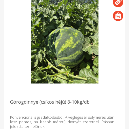
Görögdinnye (csíkos héjú) 8-10kg/db
Konvencionális gazdálkodásból. A végleges ár súlymérés után
lesz pontos, ha kisebb méretű dinnyét szeretnél, írásban
jelezd a termelőnek.