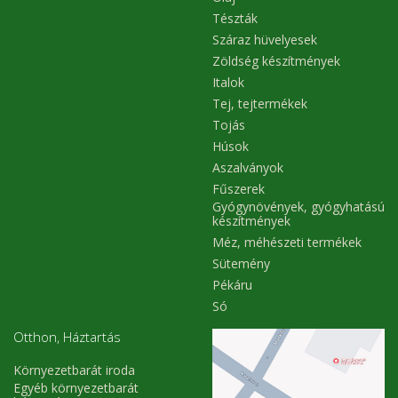
Tészták
Száraz hüvelyesek
Zöldség készítmények
Italok
Tej, tejtermékek
Tojás
Húsok
Aszalványok
Fűszerek
Gyógynövények, gyógyhatású
készítmények
Méz, méhészeti termékek
Sütemény
Pékáru
Só
Otthon, Háztartás
Környezetbarát iroda
Egyéb környezetbarát