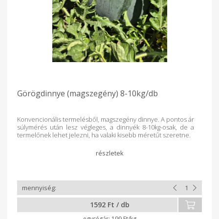
Görögdinnye (magszegény) 8-10kg/db
Konvencionális termelésből, magszegény dinnye. A pontos ár
súlymérés után lesz végleges, a dinnyék 8-10kg-osak, de a
termelőnek lehet jelezni, ha valaki kisebb méretűt szeretne.
1592 Ft / db
199 Ft/kg