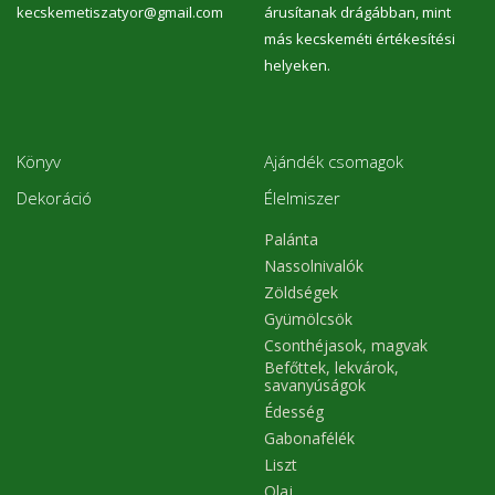
kecskemetiszatyor@gmail.com
árusítanak drágábban, mint
más kecskeméti értékesítési
helyeken.
Könyv
Ajándék csomagok
Dekoráció
Élelmiszer
Palánta
Nassolnivalók
Zöldségek
Gyümölcsök
Csonthéjasok, magvak
Befőttek, lekvárok,
savanyúságok
Édesség
Gabonafélék
Liszt
Olaj