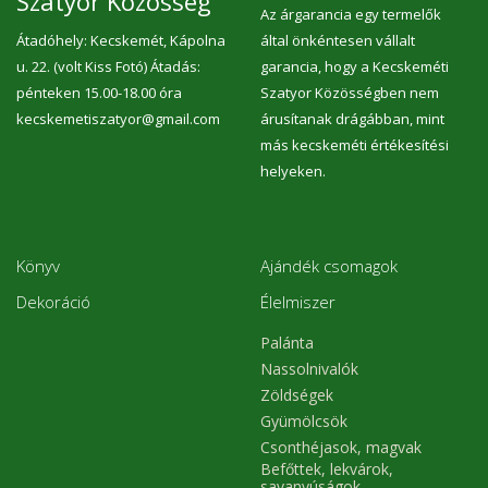
Szatyor Közösség
Az árgarancia egy termelők
Átadóhely: Kecskemét, Kápolna
által önkéntesen vállalt
u. 22. (volt Kiss Fotó) Átadás:
garancia, hogy a Kecskeméti
pénteken 15.00-18.00 óra
Szatyor Közösségben nem
kecskemetiszatyor@gmail.com
árusítanak drágábban, mint
más kecskeméti értékesítési
helyeken.
Könyv
Ajándék csomagok
Dekoráció
Élelmiszer
Palánta
Nassolnivalók
Zöldségek
Gyümölcsök
Csonthéjasok, magvak
Befőttek, lekvárok,
savanyúságok