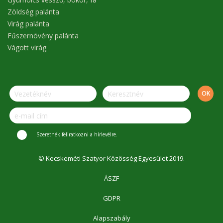
Zöldség palánta
Virág palánta
Fűszernövény palánta
Vágott virág
Szeretnék feliratkozni a hírlevélre.
© Kecskeméti Szatyor Közösség Egyesület 2019.
ÁSZF
GDPR
Alapszabály