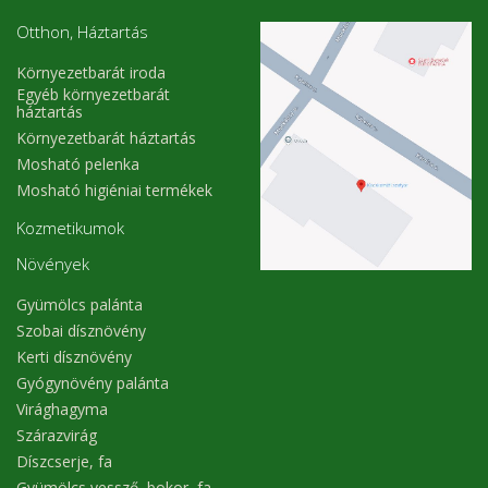
Otthon, Háztartás
Környezetbarát iroda
Egyéb környezetbarát
háztartás
Környezetbarát háztartás
Mosható pelenka
Mosható higiéniai termékek
Kozmetikumok
Növények
Gyümölcs palánta
Szobai dísznövény
Kerti dísznövény
Gyógynövény palánta
Virághagyma
Szárazvirág
Díszcserje, fa
Gyümölcs vessző, bokor, fa