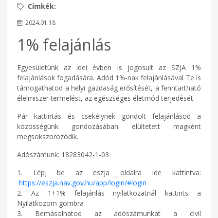
2024.01.18
1% felajánlás
Egyesületünk az idei évben is jogosult az SZJA 1%
felajánlások fogadására. Adód 1%-nak felajánlásával Te is
támogathatod a helyi gazdaság erősítését, a fenntartható
élelmiszer termelést, az egészséges életmód terjedését.
Pár kattintás és csekélynek gondolt felajánlásod a
közösségünk gondozásában elültetett magként
megsokszorozódik.
Adószámunk: 18283042-1-03
1. Lépj be az eszja oldalra Ide kattintva:
https://eszja.nav.gov.hu/app/login/#login
2. Az 1+1% felajánlás nyilatkozatnál kattints a
Nyilatkozom gombra
3. Bemásolhatod az adószámunkat a civil