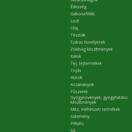
Édesség
Gabonafélék
Liszt
Olaj
Tészták
Száraz hüvelyesek
Zöldség készítmények
Italok
Tej, tejtermékek
Tojás
Húsok
Aszalványok
Fűszerek
Gyógynövények, gyógyhatású
készítmények
Méz, méhészeti termékek
Sütemény
Pékáru
Só