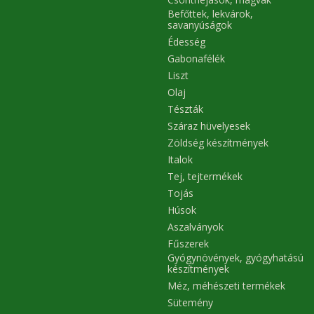
Befőttek, lekvárok,
savanyúságok
Édesség
Gabonafélék
Liszt
Olaj
Tészták
Száraz hüvelyesek
Zöldség készítmények
Italok
Tej, tejtermékek
Tojás
Húsok
Aszalványok
Fűszerek
Gyógynövények, gyógyhatású
készítmények
Méz, méhészeti termékek
Sütemény