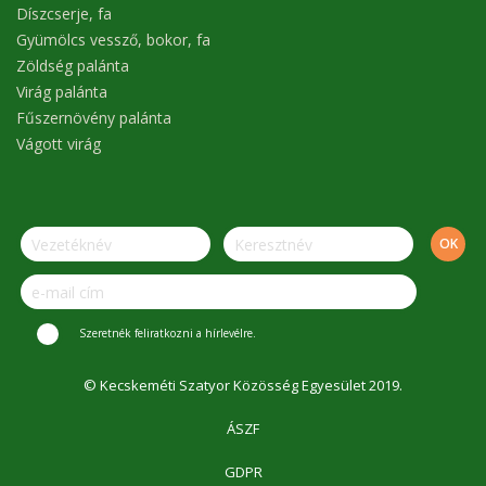
Díszcserje, fa
Gyümölcs vessző, bokor, fa
Zöldség palánta
Virág palánta
Fűszernövény palánta
Vágott virág
Szeretnék feliratkozni a hírlevélre.
© Kecskeméti Szatyor Közösség Egyesület 2019.
ÁSZF
GDPR