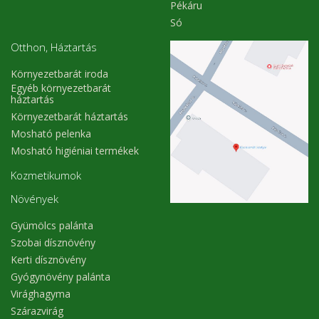
Pékáru
Só
Otthon, Háztartás
Környezetbarát iroda
Egyéb környezetbarát
háztartás
Környezetbarát háztartás
Mosható pelenka
Mosható higiéniai termékek
Kozmetikumok
Növények
Gyümölcs palánta
Szobai dísznövény
Kerti dísznövény
Gyógynövény palánta
Virághagyma
Szárazvirág