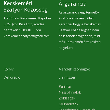
Kecskeméti
Árgarancia
Szatyor Közösség
Az árgarancia egy termelők
Átadóhely: Kecskemét, Kápolna
által önkéntesen vállalt
u. 22. (volt Kiss Fotó) Átadás:
garancia, hogy a Kecskeméti
pénteken 15.00-18.00 óra
Szatyor Közösségben nem
kecskemetiszatyor@gmail.com
árusítanak drágábban, mint
más kecskeméti értékesítési
helyeken.
Könyv
Ajándék csomagok
Dekoráció
Élelmiszer
Palánta
Nassolnivalók
Zöldségek
Gyümölcsök
Csonthéjasok, magvak