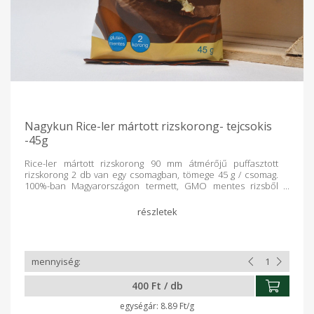
Nagykun Rice-ler mártott rizskorong- tejcsokis
-45g
Rice-ler mártott rizskorong 90 mm átmérőjű puffasztott
rizskorong 2 db van egy csomagban, tömege 45 g / csomag.
100%-ban Magyarországon termett, GMO mentes rizsből
készült glutén-, és tartósítószermentes termék. A mártott
rizskorongok, minőségi minőségi belga
tejcsokoládéval vannak teljesen bemártva. Gyártó: Nagykun
2000 Mg. Zrt , Kisújszállás Származás: Magyarország
Kiszerelés: 45 g
400 Ft / db
8.89 Ft/g