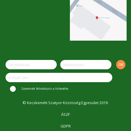
Szeretnék feliratkozni a hírlevélre.
© Kecskeméti Szatyor Közösség Egyesület 2019.
ÁSZF
GDPR