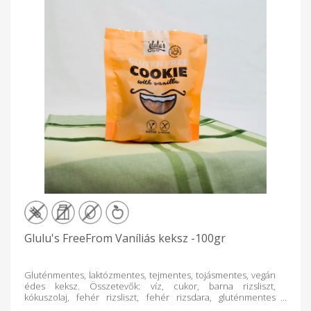
Glulu's FreeFrom Vaníliás keksz -100gr
Gluténmentes, laktózmentes, tejmentes, tojásmentes, vegán
édes keksz. Összetevők: víz, cukor, barna rizsliszt,
kókuszolaj, fehér rizsliszt, fehér rizsdara, gluténmentes
zabliszt, sütőpor (térfogatnövelő szerek (nátrium-karbonátok,