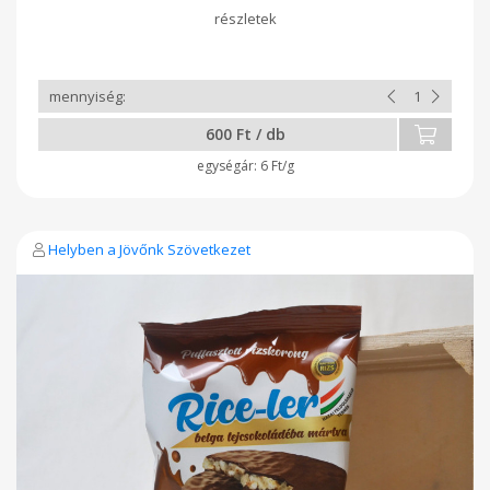
difoszfátok), kukoricakeményítő), útifűmaghéj, természetes
vanília aroma 0,2% (aroma anyagok, propilén-glikol),
térfogatnövelőszer (nátrium-hidrogén-karbonát), himalája
só. Nyomokban szezámmagot tartalmazhat! Átlagos tápérték
100g termékben: Energia: 1820 kJ / 436 kcal Zsír: 19 g, -
amelyből telített zsírsav: 17 g, Szénhidrát: 65 g, - amelyből
cukor: 22 g, Rost: 3,2 g, Fehérje: 3,1 g, Só: 0,13 g
600 Ft / db
6 Ft/g
Helyben a Jövőnk Szövetkezet