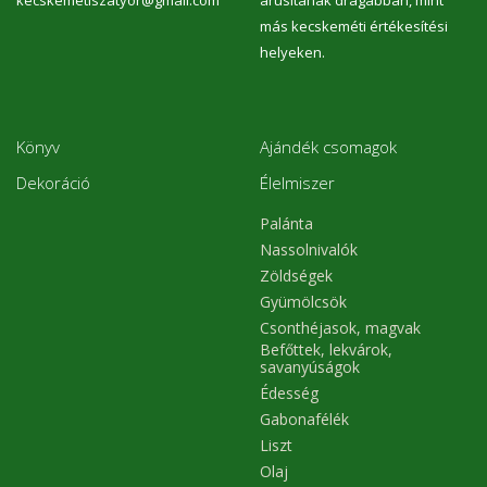
kecskemetiszatyor@gmail.com
árusítanak drágábban, mint
más kecskeméti értékesítési
helyeken.
Könyv
Ajándék csomagok
Dekoráció
Élelmiszer
Palánta
Nassolnivalók
Zöldségek
Gyümölcsök
Csonthéjasok, magvak
Befőttek, lekvárok,
savanyúságok
Édesség
Gabonafélék
Liszt
Olaj