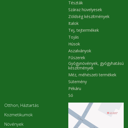
Tészták
Száraz hüvelyesek
Zöldség készítmények
Italok
Tej, tejtermékek
Tojás
Húsok
Aszalványok
Fűszerek
Gyógynövények, gyógyhatású
készítmények
Méz, méhészeti termékek
Sütemény
Pékáru
Só
Otthon, Háztartás
Kozmetikumok
Növények