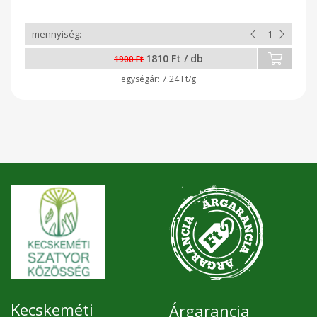
*Természetes módon előforduló cukrokat tartalmaz. Gyártó:
GOF Hungary Kft. - Nyíregyháza GLUTÉNMENTES
ZABFELDOLGOZÓ ÜZEM
1810 Ft / db
1900 Ft
7.24 Ft/g
Kecskeméti
Árgarancia