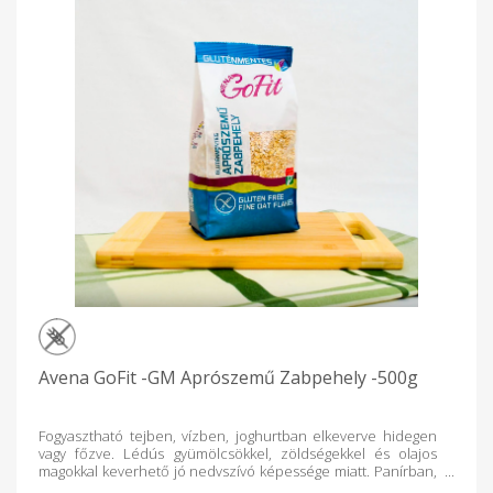
Avena GoFit -GM Aprószemű Zabpehely -500g
Fogyasztható tejben, vízben, joghurtban elkeverve hidegen
vagy főzve. Lédús gyümölcsökkel, zöldségekkel és olajos
magokkal keverhető jó nedvszívó képessége miatt. Panírban,
pankó morzsa helyett, könnyen felhasználható. Sós és édes