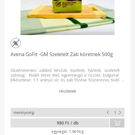
Avena GoFit -GM Szeletelt Zab köretnek 500g
Gluténmentes zabból készült, tisztított, hántolt, szeletelt
zabmag. Kiváló köret étel, egyenrangú a rizzsel, bulgurral.
Elkészítése: 1-1 arányú víz és zab főzése fűszerezve, fedő
alatt 7-8 percig lassú tűzön, gyakori kevergetés mellett főzzük,
a főzési idő letelte után 10 percig hagyjuk fedő alatt
pihentetni, és a zabszemek ideális puhaságúvá válnak.
Hántolt zabra jellemző, világos barna színű
szemek. Kellemes, természetes gabona illatú. Minden idegen
szagtól mentes. Gluténmentes diétát, valamint az
egészségtudatos táplálkozást folytatóknak ajánljuk.
Gluténmentes üzemben csomagolva, hozzáadott
980 Ft / db
adalékanyagoktól mentes. Gyártó: GOF Hungary Kft. -
Nyíregyháza GLUTÉNMENTES ZABFELDOLGOZÓ ÜZEM
1.96 Ft/g
Átlagos tápérték 100g termékben: Energia 1501 kJ/357 kcal