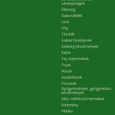
savanyúságok
Édesség
Gabonafélék
Liszt
Olaj
Tészták
Száraz hüvelyesek
Zöldség készítmények
Italok
Tej, tejtermékek
Tojás
Húsok
Aszalványok
Fűszerek
Gyógynövények, gyógyhatású
készítmények
Méz, méhészeti termékek
Sütemény
Pékáru