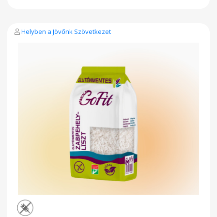
Zsír 6,7 g ,ebből telített zsírsavak 1,3 g Szénhidrát 51 g , ebből
cukor 2,6 g Fehérje 16 g Rost 14 g Só
Helyben a Jövőnk Szövetkezet