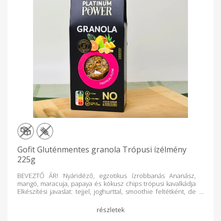
Gofit Gluténmentes granola Trópusi ízélmény
225g
BEVEZTŐ ÁR! Nyáridéző, egzotikus ízrobbanás Ananász,
mangó, maracuja, papaya és kókusz chips trópusi kavalkádja
Elkészítési javaslat: tejjel, joghurttal, smoothie feltétként, de
önmagában is fogyasztható. ENERGIA KJ 1399. Kcal: 333
ZSÍR:10,8 g , TELÍTETT ZSÍR: 1,7 g, SZÉNHIDRÁT: 41,8 g
- CUKOR: 9,7 g *, FEHÉRJE : 11,3 g, ROST: 18,5 g, SÓ: 0,29 g