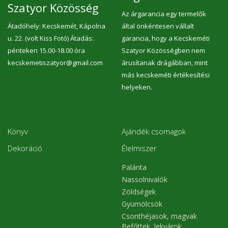
Szatyor Közösség
Az árgarancia egy termelők
Átadóhely: Kecskemét, Kápolna
által önkéntesen vállalt
u. 22. (volt Kiss Fotó) Átadás:
garancia, hogy a Kecskeméti
pénteken 15.00-18.00 óra
Szatyor Közösségben nem
kecskemetiszatyor@gmail.com
árusítanak drágábban, mint
más kecskeméti értékesítési
helyeken.
Könyv
Ajándék csomagok
Dekoráció
Élelmiszer
Palánta
Nassolnivalók
Zöldségek
Gyümölcsök
Csonthéjasok, magvak
Befőttek, lekvárok,