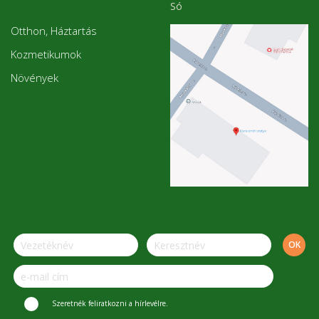
Só
Otthon, Háztartás
Kozmetikumok
Növények
Szeretnék feliratkozni a hírlevélre.