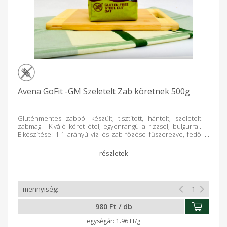
Avena GoFit -GM Szeletelt Zab köretnek 500g
Gluténmentes zabból készült, tisztított, hántolt, szeletelt
zabmag. Kiváló köret étel, egyenrangú a rizzsel, bulgurral.
Elkészítése: 1-1 arányú víz és zab főzése fűszerezve, fedő
alatt 7-8 percig lassú tűzön, gyakori kevergetés mellett főzzük,
a főzési idő letelte után 10 percig hagyjuk fedő alatt
pihentetni, és a zabszemek ideális puhaságúvá válnak.
Hántolt zabra jellemző, világos barna színű
szemek. Kellemes, természetes gabona illatú. Minden idegen
szagtól mentes. Gluténmentes diétát, valamint az
egészségtudatos táplálkozást folytatóknak ajánljuk.
Gluténmentes üzemben csomagolva, hozzáadott
980 Ft / db
adalékanyagoktól mentes. Gyártó: GOF Hungary Kft. -
Nyíregyháza GLUTÉNMENTES ZABFELDOLGOZÓ ÜZEM
1.96 Ft/g
Átlagos tápérték 100g termékben: Energia 1501 kJ/357 kcal