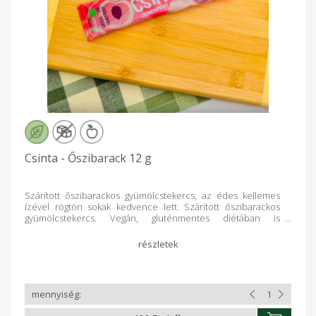
Csinta - Őszibarack 12 g
Szárított őszibarackos gyümölcstekercs, az édes kellemes
ízével rögtön sokak kedvence lett. Szárított őszibarackos
gyümölcstekercs. Vegán, gluténmentes diétában is
fogyasztható, sőt akkor is, ha az ember nem diétázik.
Őszibarack és alma felhasználásával készült, ezen kívül nincs
benne semmi más. A különleges kézi szárítás miatt
megmarad benne az őszibarack édes és kellemes ízvilága és
aromája. Ennek az eljárásnak köszönhetően egy igazi,
természetes édességet kapunk, mely felnőttek és gyermekek
kedvence egyaránt. Az Őszibarack Csinta egy nagyszerű
alternatívája a hagyományos édességeknek, hiszen nem