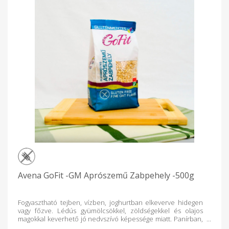
Avena GoFit -GM Aprószemű Zabpehely -500g
Fogyasztható tejben, vízben, joghurtban elkeverve hidegen
vagy főzve. Lédús gyümölcsökkel, zöldségekkel és olajos
magokkal keverhető jó nedvszívó képessége miatt. Panírban,
pankó morzsa helyett, könnyen felhasználható. Sós és édes