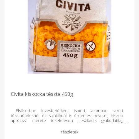
Civita kiskocka tészta 450g
Elsősorban levesbetétként ismert, azonban rakott
tésztaételeknél és salátáknál is érdemes bevetni, hiszen
aprócska mérete tökéletesen illeszkedik gyakorlatilag
bármihez. Tulajdonságok: gluténmentes magas rosttartalom
alacsony glikémiás index antioxidáns karotinoidokat tartalmaz
100%-ban vegyszer- és adalékmentes Olyan kukoricát