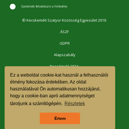
Szeretnék feliratkozni a hírlevélre.
© Kecskeméti Szatyor Közösség Egyesület 2019.
ÁSZF
GDPR
Alapszabály
Beszámoló 2024.
Ez a weboldal cookie-kat használ a felhasználói
Beszámoló 2023.
élmény fokozása érdekében. Az oldal
használatával Ön automatikusan hozzájárul,
Beszámoló 2022.
hogy a cookie-ban apró adatmennyiséget
Beszámoló 2021.
tároljunk a számítógépén.
Részletek
1% felajánlás 2023.
Értem