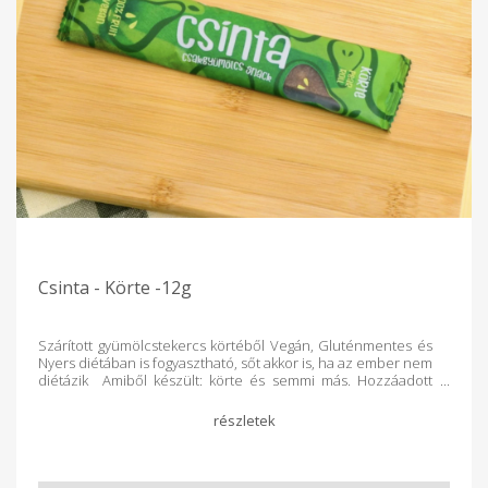
másokat. Legyen szó bármilyen kiszerelésről, a minőség, és
az egészséges Eper Csinta változatlan! Vegán, Gluténmentes
diétában is fogyasztható. Összetevők: eper, alma és semmi
más. Hozzáadott cukrot nem tartalmaz. Fénytől védve, zárt
csomagolásban tárolva sokáig finom marad.
Csinta - Körte -12g
Szárított gyümölcstekercs körtéből Vegán, Gluténmentes és
Nyers diétában is fogyasztható, sőt akkor is, ha az ember nem
diétázik Amiből készült: körte és semmi más. Hozzáadott
cukrot nem tartalmaz. Fénytől védve, zárt csomagolásban
tárolva sokáig finom marad. Tudtad, hogy a Csinták
műanyagcsomagolását szelektíven dobhatod ki? A Csinta friss,
bio gyümölcsből alacsony hőfokon szárított nyers gyümölcs
lap. A különleges kézműves szárítás miatt megmarad benne a
gyümölcs saját íze, aromája, tápanyagai. Alapanyagok hazai,