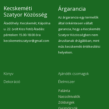
Kecskeméti
Árgarancia
Szatyor Közösség
Az árgarancia egy termelők
Átadóhely: Kecskemét, Kápolna
által önkéntesen vállalt
u. 22. (volt Kiss Fotó) Átadás:
garancia, hogy a Kecskeméti
pénteken 15.00-18.00 óra
Szatyor Közösségben nem
kecskemetiszatyor@gmail.com
árusítanak drágábban, mint
más kecskeméti értékesítési
helyeken.
Könyv
Ajándék csomagok
Dekoráció
Élelmiszer
Palánta
Nassolnivalók
Zöldségek
Gyümölcsök