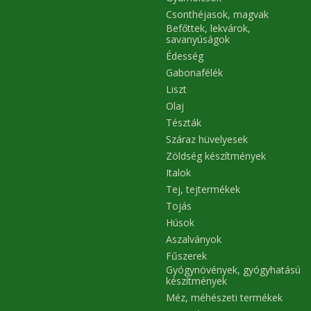
Csonthéjasok, magvak
Befőttek, lekvárok,
savanyúságok
Édesség
Gabonafélék
Liszt
Olaj
Tészták
Száraz hüvelyesek
Zöldség készítmények
Italok
Tej, tejtermékek
Tojás
Húsok
Aszalványok
Fűszerek
Gyógynövények, gyógyhatású
készítmények
Méz, méhészeti termékek