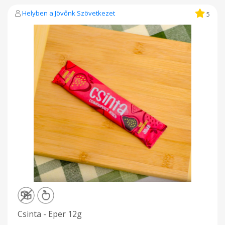
A benne található természetes cukor kiváltja a mesterséges
édesítőszereket, így a termék ideális választás az
Helyben a Jövőnk Szövetkezet
5
egészségtudatos nassolni vágyóknak vagy akár a sportolóknak
is. A Banános eper Csinta vegán és gluténmentes étrend
mellett is fogyasztható, sőt akkor is, ha az ember nem
diétázik. A Banános eper Csintát alapos kézi munkával és
odafigyeléssel készítjük és csak a legjobb minőségű eper és
almafajtákat használjuk fel a termelés során. A termék
előállításához nincs szükség mesterséges
adalékanyagokra és főzés helyett kíméletesen szárítjuk, így a
barack és az alma saját, intenzív ízét és tápanyagtartalmát
teljes mértékben megőrzi. Hozzáadott cukrot nem tartalmaz.
Fénytől védve, zárt csomagolásban tárolva sokáig finom
marad. Átlagos tápérték adatok 100 g 12 g (egy Csinta)
Energiatartalom 1.630 kJ / 388 kcal 195 kJ / 46 kcal Zsír 1 g 0,12 g
amelyből telített zsírsavak 0,2 g
Csinta - Eper 12g