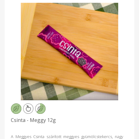
édesítőszereket, így a termék ideális választás az
egészségtudatos nassolni vágyóknak, vagy akár a
sportolóknak is. Vegán vagy gluténmentes diétában is
fogyasztható. Egy új lehetőség, ami színesíti a palettát a
tudatos és egészséges táplálkozás terén. Használható
különleges ételek, desszertek alapanyagaként. Az Málna
Csinta kiváló kiegészítője a gyermekek tízóraijának,
uzsonnájának. Emellett a felnőttek is felfedezték, mint
egészséges, ízletes napközbeni snack-et.
Megajándékozhatod vele magadat vagy másokat. Legyen szó
bármilyen kiszerelésről, a minőség, és az egészséges Málna
Csinta változatlan! Összetevők: alma, málna és semmi más.
Hozzáadott cukrot nem tartalmaz. Általános tápérték
12 g termékben Energia: 160 kJ/ 38 kcal Zsír: 0 g- amelyből
telített zsírsav: 0 g, Szénhidrát: 8,1 g, - amelyből cukor: 8 g,
Fehérje: 0,5 g, Só: 0 g
Csinta - Meggy 12g
A Meggyes Csinta szárított meggyes gyümölcstekercs, nagy