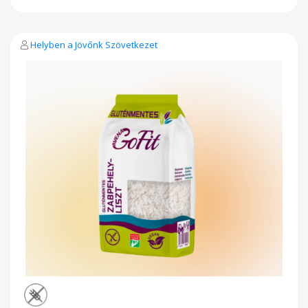
Zsír 6,7 g ,ebből telített zsírsavak 1,3 g Szénhidrát 51 g , ebből
cukor 2,6 g Fehérje 16 g Rost 14 g Só
Helyben a Jövőnk Szövetkezet