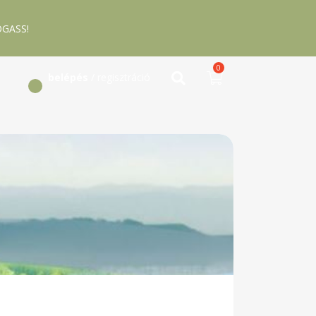
GASS!
0
belépés
/ regisztráció