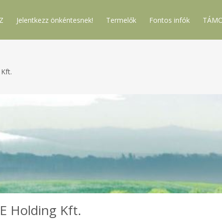
Z
Jelentkezz önkéntesnek!
Termelők
Fontos infók
TÁMO
Kft.
 Holding Kft.