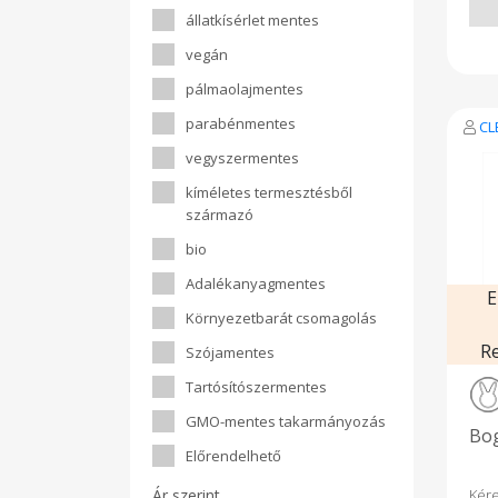
t
állatkísérlet mentes
bev
ter
vegán
meg
cso
pálmaolajmentes
"Vad
ga
parabénmentes
CL
ter
viss
vegyszermentes
ter
Cle
kíméletes termesztésből
Citr
származó
cit
útjá
bio
ért
Hasz
Adalékanyagmentes
pé
E
bet
Környezetbarát csomagolás
Teg
olaj
R
Szójamentes
jóté
fer
Tartósítószermentes
páro
fer
GMO-mentes takarmányozás
Bog
meg
Előrendelhető
mive
e
kór
Ár szerint
Kér