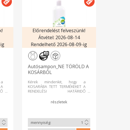
k!
Előrendelést felveszünk!
Átvétel: 2026-08-14
ig
Rendelhető 2026-08-09-ig
Autósampon_NE TÖRÖLD A
KOSÁRBÓL
 a
Kérek mindenkit, hogy a
 A
KOSARÁBA TETT TERMÉKEKET A
Ő
RENDELÉSI HATÁRIDŐ
ÉG
LEZÁRULTA UTÁN LEHETŐSÉG
rt
SZERINT MÁR NE TÖRÖLJE, mert
 a
az áru összekészítése a
bi
rendelőfelületen lévő többi
an
terméktől eltérően már korábban
tt
megtörténik, így a kosárba tett
en
termék mindenféleképpen
lt
leszállításra kerül. A törölt