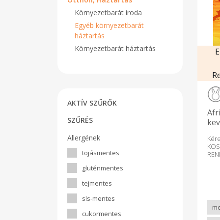
Környezetbarát iroda
Egyéb környezetbarát
háztartás
Környezetbarát háztartás
E
R
AKTÍV SZŰRŐK
Afr
SZŰRÉS
kev
Allergének
Kér
KOS
tojásmentes
RE
LEZ
gluténmentes
SZE
az 
tejmentes
ren
term
sls-mentes
megt
ter
cukormentes
les