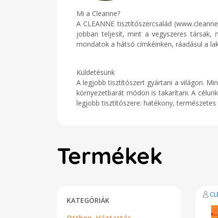
Mi a Cleanne?
A CLEANNE tisztítószercsalád (www.cleann
jobban teljesít, mint a vegyszeres társak,
mondatok a hátsó címkéinken, ráadásul a lako
Küldetésünk
A legjobb tisztítószert gyártani a világon.
környezetbarát módon is takarítani. A célu
legjobb tisztítószere: hatékony, természete
Termékek
CL
KATEGÓRIÁK
Otthon, Háztartás