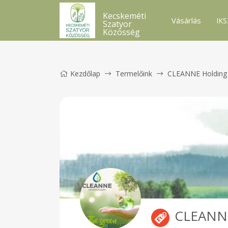
Kecskeméti
Vásárlás
IKS
Szatyor
Közösség
Kezdőlap
Termelőink
CLEANNE Holding 
CLEANNE