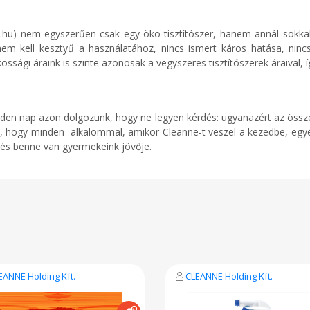
e.hu) nem egyszerűen csak egy öko tisztítószer, hanem annál sokk
 nem kell kesztyű a használatához, nincs ismert káros hatása, ninc
ssági áraink is szinte azonosak a vegyszeres tisztítószerek áraival, 
 Minden nap azon dolgozunk, hogy ne legyen kérdés: ugyanazért az öss
nk, hogy minden alkalommal, amikor Cleanne-t veszel a kezedbe, egy
s és benne van gyermekeink jövője.
EANNE Holding Kft.
CLEANNE Holding Kft.