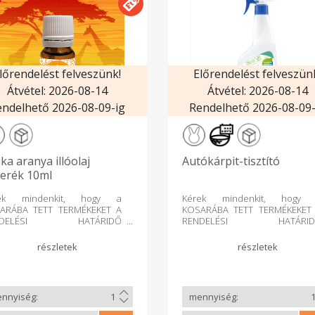
lőrendelést felveszünk!
Előrendelést felveszün
Átvétel: 2026-08-14
Átvétel: 2026-08-14
endelhető 2026-08-09-ig
Rendelhető 2026-08-09-
ika aranya illóolaj
Autókárpit-tisztító
erék 10ml
ek mindenkit, hogy a
Kérek mindenkit, hogy
ARÁBA TETT TERMÉKEKET A
KOSARÁBA TETT TERMÉKEKET
NDELÉSI HATÁRIDŐ
RENDELÉSI HATÁRID
ÁRULTA UTÁN LEHETŐSÉG
LEZÁRULTA UTÁN LEHETŐS
RINT MÁR NE TÖRÖLJE, mert
SZERINT MÁR NE TÖRÖLJE, me
áru összekészítése a
az áru összekészítése
delőfelületen lévő többi
rendelőfelületen lévő töb
éktől eltérően már korábban
terméktől eltérően már korább
örténik, így a kosárba tett
megtörténik, így a kosárba te
mék mindenféleképpen
termék mindenféleképp
zállításra kerül. A törölt
leszállításra kerül. A törö