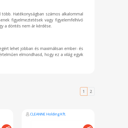
al több. Hatékonyságban számos alkalommal
senek figyelmeztetések vagy figyelemfelhívó
így a döntés nem ár kérdése.
zegért lehet jobban és maximálisan ember- és
értelműen elmondhasd, hogy ez a világ egyik
1
2
CLEANNE Holding Kft.