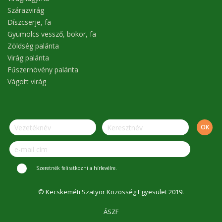
Szárazvirág
Díszcserje, fa
Gyümölcs vessző, bokor, fa
Zöldség palánta
Virág palánta
Fűszernövény palánta
Vágott virág
Szeretnék feliratkozni a hírlevélre.
© Kecskeméti Szatyor Közösség Egyesület 2019.
ÁSZF