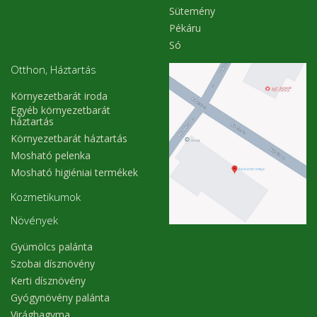
Sütemény
Pékáru
Só
Otthon, Háztartás
Környezetbarát iroda
Egyéb környezetbarát
háztartás
Környezetbarát háztartás
Mosható pelenka
Mosható higiéniai termékek
Kozmetikumok
Növények
Gyümölcs palánta
Szobai dísznövény
Kerti dísznövény
Gyógynövény palánta
Virághagyma