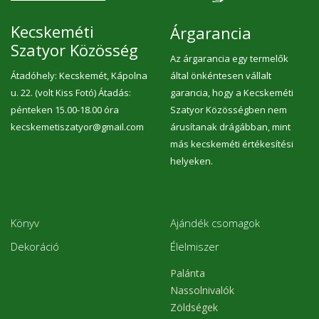
Kecskeméti
Árgarancia
Szatyor Közösség
Az árgarancia egy termelők
Átadóhely: Kecskemét, Kápolna
által önkéntesen vállalt
u. 22. (volt Kiss Fotó) Átadás:
garancia, hogy a Kecskeméti
pénteken 15.00-18.00 óra
Szatyor Közösségben nem
kecskemetiszatyor@gmail.com
árusítanak drágábban, mint
más kecskeméti értékesítési
helyeken.
Könyv
Ajándék csomagok
Dekoráció
Élelmiszer
Palánta
Nassolnivalók
Zöldségek