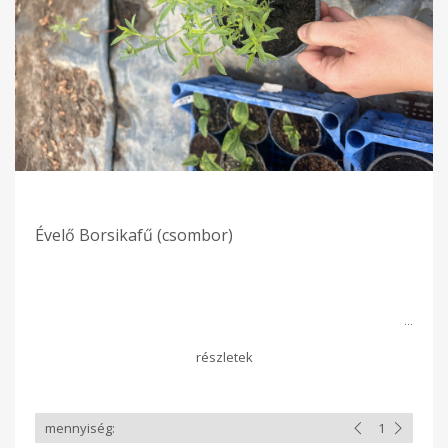
Évelő Borsikafű (csombor)