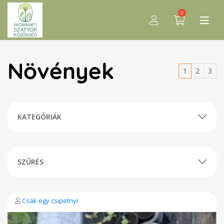
0
Növények
1
2
3
KATEGÓRIÁK
SZŰRÉS
Csak egy csipetnyi