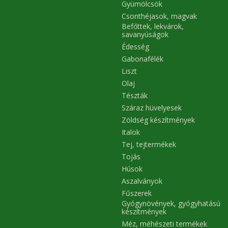
Gyümölcsök
Csonthéjasok, magvak
Befőttek, lekvárok,
savanyúságok
Édesség
Gabonafélék
Liszt
Olaj
Tészták
Száraz hüvelyesek
Zöldség készítmények
Italok
Tej, tejtermékek
Tojás
Húsok
Aszalványok
Fűszerek
Gyógynövények, gyógyhatású
készítmények
Méz, méhészeti termékek