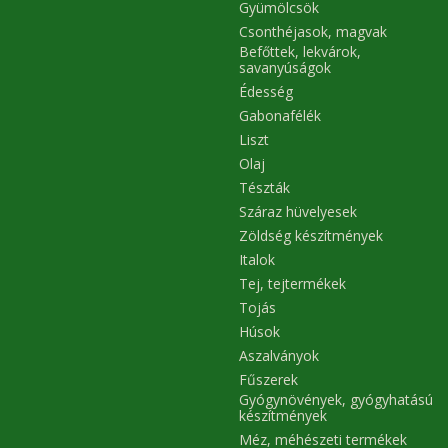
Gyümölcsök
Csonthéjasok, magvak
Befőttek, lekvárok,
savanyúságok
Édesség
Gabonafélék
Liszt
Olaj
Tészták
Száraz hüvelyesek
Zöldség készítmények
Italok
Tej, tejtermékek
Tojás
Húsok
Aszalványok
Fűszerek
Gyógynövények, gyógyhatású
készítmények
Méz, méhészeti termékek