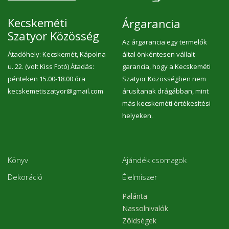
Kecskeméti
Árgarancia
Szatyor Közösség
Az árgarancia egy termelők
Átadóhely: Kecskemét, Kápolna
által önkéntesen vállalt
u. 22. (volt Kiss Fotó) Átadás:
garancia, hogy a Kecskeméti
pénteken 15.00-18.00 óra
Szatyor Közösségben nem
kecskemetiszatyor@gmail.com
árusítanak drágábban, mint
más kecskeméti értékesítési
helyeken.
Könyv
Ajándék csomagok
Dekoráció
Élelmiszer
Palánta
Nassolnivalók
Zöldségek