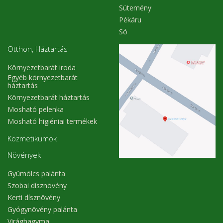
Sütemény
Pékáru
Só
Otthon, Háztartás
Környezetbarát iroda
Egyéb környezetbarát
háztartás
Környezetbarát háztartás
Mosható pelenka
Mosható higiéniai termékek
Kozmetikumok
Növények
Gyümölcs palánta
Szobai dísznövény
Kerti dísznövény
Gyógynövény palánta
Virághagyma