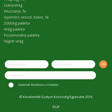
Szárazvirág
Díszcserje, fa
Gyümölcs vessző, bokor, fa
Zöldség palánta
Virág palánta
Fűszernövény palánta
Vágott virág
Szeretnék feliratkozni a hírlevélre.
© Kecskeméti Szatyor Közösség Egyesület 2019.
ÁSZF