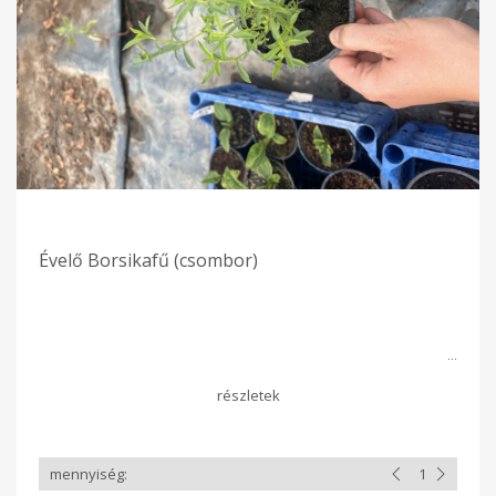
Évelő Borsikafű (csombor)