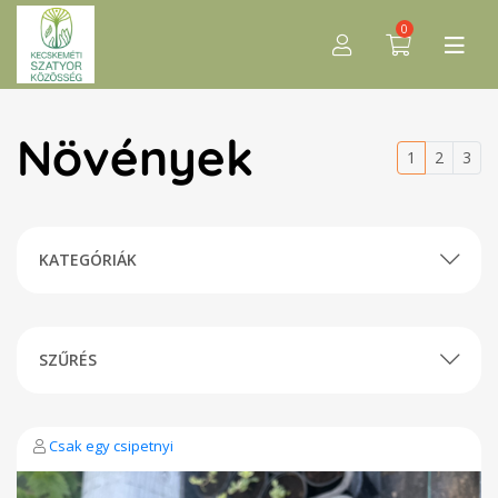
0
Növények
1
2
3
KATEGÓRIÁK
SZŰRÉS
Csak egy csipetnyi