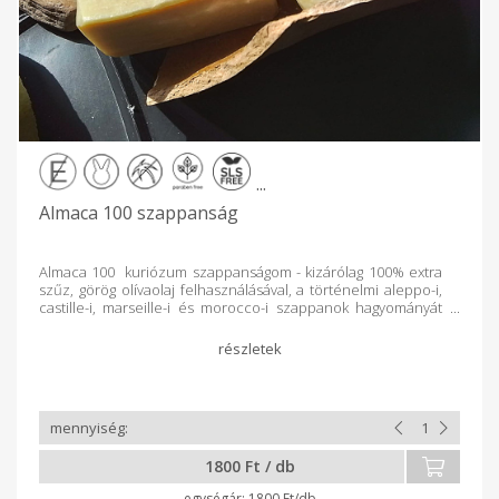
...
Almaca 100 szappanság
Almaca 100 kuriózum szappanságom - kizárólag 100% extra
szűz, görög olívaolaj felhasználásával, a történelmi aleppo-i,
castille-i, marseille-i és morocco-i szappanok hagyományát
követve - tradicionális főzőtt eljárással készítve, minimum 3
hónapos érleléssel, illat és színanyag mentesen. Kiemelten
ajánlott érzékeny bőrtípusra, kimondottan fürdőszappanként
- gyermekszappanként is - 2 éves kortól. Kínálatom
legfinomabb tagja összetételét tekintve. Mérsékelt habzású (
100% tiszta olívaolaj tartalmánál fogva), ámde kellőképp
tisztító és fertőtlenítő és kiemelten ápoló tisztálkodószer.
Javasolt ekcémás, sömörös tünetek enyhítésére - kínálatom
1800 Ft / db
legenyhébb tagjaként 2 éves kortól gyermekek fürdetésére is
. "Az olívaolaj minden bőrtípusra jó hatást gyakorol.
1800 Ft/db