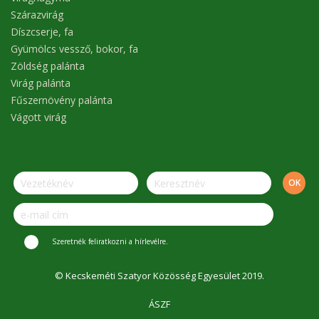
Szárazvirág
Díszcserje, fa
Gyümölcs vessző, bokor, fa
Zöldség palánta
Virág palánta
Fűszernövény palánta
Vágott virág
Szeretnék feliratkozni a hírlevélre.
© Kecskeméti Szatyor Közösség Egyesület 2019.
ÁSZF