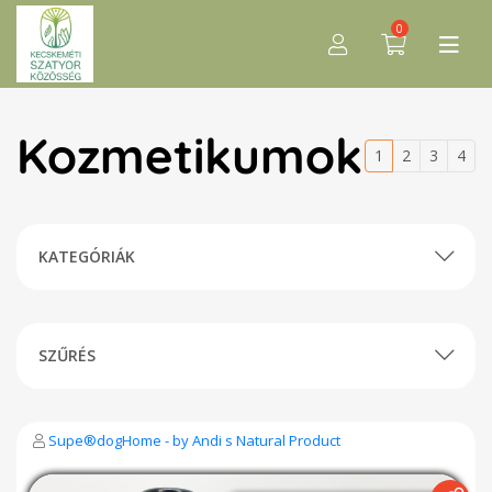
0
Kozmetikumok
1
2
3
4
KATEGÓRIÁK
SZŰRÉS
Supe®dogHome - by Andi s Natural Product