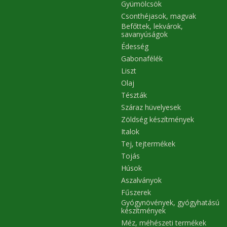
Gyümölcsök
Csonthéjasok, magvak
Befőttek, lekvárok,
savanyúságok
Édesség
Gabonafélék
Liszt
Olaj
Tészták
Száraz hüvelyesek
Zöldség készítmények
Italok
Tej, tejtermékek
Tojás
Húsok
Aszalványok
Fűszerek
Gyógynövények, gyógyhatású
készítmények
Méz, méhészeti termékek