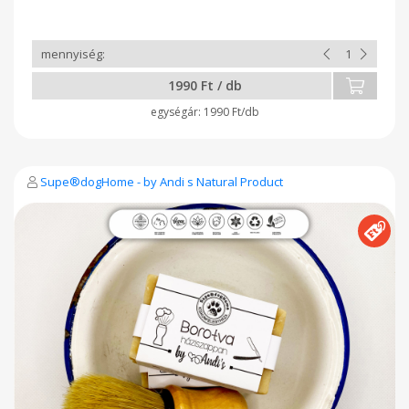
ajakírunk természetes ápolást nyújt a kiszáradt ajkaknak.
Melegben könnyen lágyul, ezért érdemes
szobahőmérsékleten a fürdőszobapolcon, otthonában
tartani. Utazáshoz, kabátzsebbe, táskába javasoljuk a vanilia
eszenciával dúsított, stiftes változatot. Ez a kiszerelés uv 10
1990 Ft / db
fényvédős és szintúgy unisex ajakápoló. Jószívvel ajánljuk
figyelmébe. Tégelyes ajakápoló Kiszerelés: 5 ml
1990 Ft/db
Supe®dogHome - by Andi s Natural Product