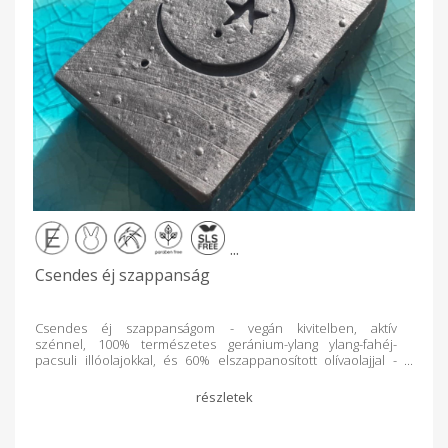
laktát, glicerin* *a szappanosodás során természetes úton
keletkezik Ingredients: saponified coconut oil, olive oil,
chamomile - calendula extract, sodium lactate, glycerin * *
occurs naturally during saponification
...
Csendes éj szappanság
Csendes éj szappanságom - vegán kivitelben, aktív
szénnel, 100% természetes geránium-ylang ylang-fahéj-
pacsuli illóolajokkal, és 60% elszappanosított olívaolajjal -
zsíros és általános bőrtípusra, fürdő-és
arcmosószappanként ajánlva (zsíros bőrre). Az aktivált szén
mikróba, vírus, baktérium és méreganyag megkötő képessége
egyedülálló a világon - orvosilag és tudományosan is
elismerve. Ezen felül közepesen finom bőrradírként