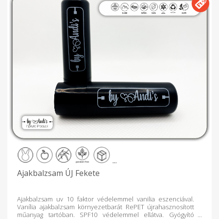
...
Ajakbalzsam ÚJ Fekete
Ajakbalzsam uv 10 faktor védelemmel vanilia eszenciával.
Vanília ajakbalzsam környezetbarát RePET újrahasznosított
műanyag tartóban. SPF10 védelemmel ellátva. Gyógyító