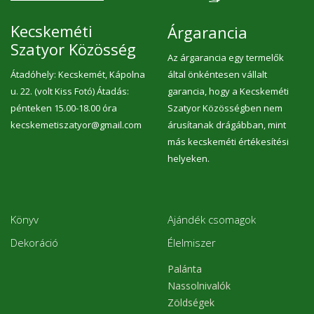
Kecskeméti
Árgarancia
Szatyor Közösség
Az árgarancia egy termelők
Átadóhely: Kecskemét, Kápolna
által önkéntesen vállalt
u. 22. (volt Kiss Fotó) Átadás:
garancia, hogy a Kecskeméti
pénteken 15.00-18.00 óra
Szatyor Közösségben nem
kecskemetiszatyor@gmail.com
árusítanak drágábban, mint
más kecskeméti értékesítési
helyeken.
Könyv
Ajándék csomagok
Dekoráció
Élelmiszer
Palánta
Nassolnivalók
Zöldségek