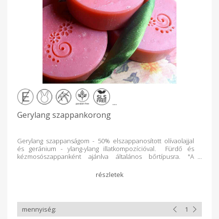
...
Gerylang szappankorong
Gerylang szappanságom - 50% elszappanosított olívaolajjal
és geránium - ylang-ylang illatkompozícióval. Fürdő és
kézmosószappanként ajánlva általános bőrtípusra. "A
geránium illóolaj külsőleg alkalmazva szabályozza a
faggyútermelést, ezért zsíros és száraz bőrre egyaránt
alkalmazható. Pórusösszehúzó, tonizáló, fertőzés- és
gyulladásgátló hatású. Felfrissíti a sápadt bőrt, eltünteti a
bőrhibákat, fényt és fiatalos jelleget ad az arcnak, ezért
öregedő, igénybevett bőrre is jó hatással van. Ezen kívül
aknék, pattanások, ekcéma, sömör, herpesz, gombás