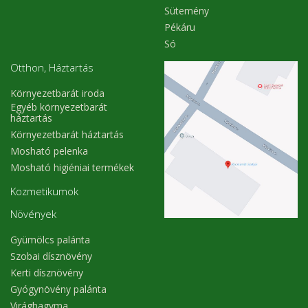
Sütemény
Pékáru
Só
Otthon, Háztartás
Környezetbarát iroda
Egyéb környezetbarát
háztartás
Környezetbarát háztartás
Mosható pelenka
Mosható higiéniai termékek
Kozmetikumok
Növények
Gyümölcs palánta
Szobai dísznövény
Kerti dísznövény
Gyógynövény palánta
Virághagyma