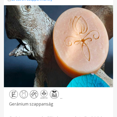
szappanosodás során természetes úton keletkezik
Ingredients: saponified coconut oil, olive oil, animal fat, corn
starch, prémium holland kakaó, 100% natural cinnamon
essential oil, sodium hydroxide, distilled water, sodium
lactate, glycerin * * occurs naturally during saponification
...
Geránium szappanság