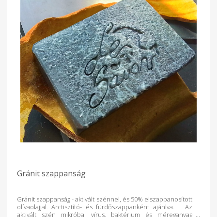
atka) távol tartja, és remek sebkezelőszer, mivel csillapítja a
vérzést, fertőtleníti a sebet és elősegíti a hámosodást. Ezért
kisebb bőrsérülésekre, aknéra, csípésekre, herpeszre,
körömgombára és afták kezelésére használhatjuk.Egyéves
kor alatti gyermekek és várandósok számára nem ajánlott az
alkalmazása." Összetevők: elszappanosított kókuszolaj,
olívaolaj, kukoricakeményítő, 100% természetes gyömbér-
cédrus-levendula illóolaj, őrölt gyömbér, desztillált víz,
nátrium laktát, glicerin**a szappanosodás során természetes
úton keletkezik Ingredients: saponified coconut oil, olive oil,
cornstarch, 100% natural ginger-cedar-lavender essential oil,
ground ginger, distilled water, sodium lactate,
glycerin**occurs naturally during saponification
Gránit szappanság
Gránit szappanság - aktivált szénnel, és 50% elszappanosított
olívaolajjal. Arctisztító- és fürdőszappanként ajánlva. Az
aktivált szén mikróba, vírus, baktérium és méreganyag