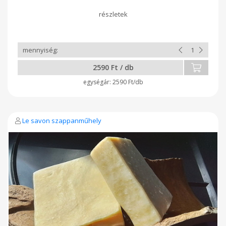
hidratáló hatású ajakápoló csak természetes növényi olajból
zsírokból és méhviaszból áll. Hidratál, gyorsan és könnyen
felszívódik, ellátja nedvességgel ajkait. Természetes
anyagokat tartalmaz, mesterséges színezéktől,
tartósítószertől mentes készítmény. Természetes ápolást
nyújt a kiszáradt ajkaknak, jószívvel ajánlom gyerekeknek és a
család minden tagja számára. Utazáshoz, kabátzsebbe,
táskába kiváló választás lehet ez a környezetbarát unisex
2590 Ft / db
ajakápoló. Kiszerelés: 14 g
2590 Ft/db
Le savon szappanműhely