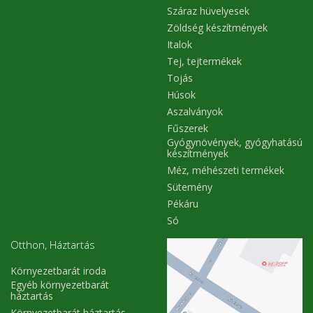
Száraz hüvelyesek
Zöldség készítmények
Italok
Tej, tejtermékek
Tojás
Húsok
Aszalványok
Fűszerek
Gyógynövények, gyógyhatású
készítmények
Méz, méhészeti termékek
Sütemény
Pékáru
Só
Otthon, Háztartás
Környezetbarát iroda
Egyéb környezetbarát
háztartás
Környezetbarát háztartás