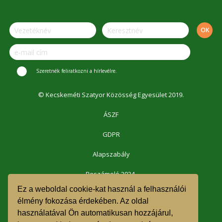
Szeretnék feliratkozni a hírlevélre.
© Kecskeméti Szatyor Közösség Egyesület 2019.
ÁSZF
GDPR
Alapszabály
Beszámoló 2024.
Ez a weboldal cookie-kat használ a felhasználói
Beszámoló 2023.
élmény fokozása érdekében. Az oldal
használatával Ön automatikusan hozzájárul,
Beszámoló 2022.