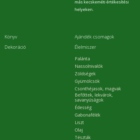
más kecskeméti értékesítési
helyeken.
Könyv
Ajándék csomagok
Dekoráció
Élelmiszer
Palánta
Nassolnivalók
Zöldségek
Gyümölcsök
Csonthéjasok, magvak
Befőttek, lekvárok,
savanyúságok
Édesség
Gabonafélék
Liszt
Olaj
Tészták