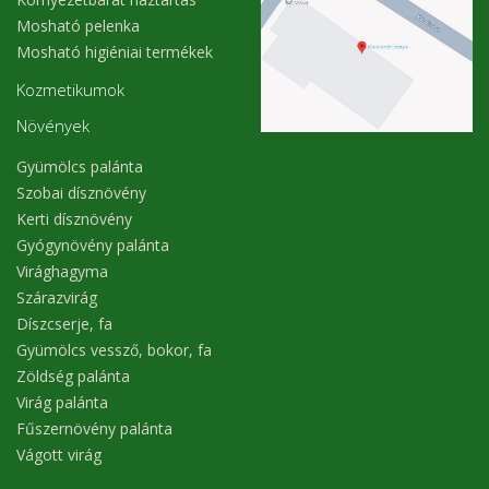
Mosható pelenka
Mosható higiéniai termékek
Kozmetikumok
Növények
Gyümölcs palánta
Szobai dísznövény
Kerti dísznövény
Gyógynövény palánta
Virághagyma
Szárazvirág
Díszcserje, fa
Gyümölcs vessző, bokor, fa
Zöldség palánta
Virág palánta
Fűszernövény palánta
Vágott virág