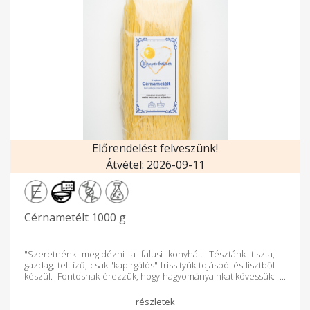
Előrendelést felveszünk!
Átvétel: 2026-09-11
Cérnametélt 1000 g
"Szeretnénk megidézni a falusi konyhát. Tésztánk tiszta,
gazdag, telt ízű, csak "kapirgálós" friss tyúk tojásból és lisztből
készül. Fontosnak érezzük, hogy hagyományainkat kövessük:
szabadban tartjuk tyúkjainkat, odafigyeléssel, törődéssel,
szeretettel." Tésztáinkról: A szabadtartású tyúkjaink
tojásából nyolctojásos száraz tészta is készül, olyan falusi