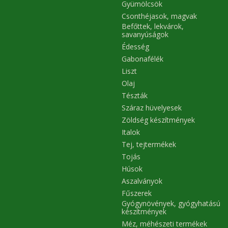
Gyümölcsök
Csonthéjasok, magvak
Befőttek, lekvárok,
savanyúságok
Édesség
Gabonafélék
Liszt
Olaj
Tészták
Száraz hüvelyesek
Zöldség készítmények
Italok
Tej, tejtermékek
Tojás
Húsok
Aszalványok
Fűszerek
Gyógynövények, gyógyhatású
készítmények
Méz, méhészeti termékek