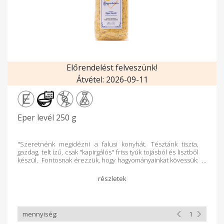
Előrendelést felveszünk!
Átvétel: 2026-09-11
Eper levél 250 g
"Szeretnénk megidézni a falusi konyhát. Tésztánk tiszta,
gazdag, telt ízű, csak "kapirgálós" friss tyúk tojásból és lisztből
készül. Fontosnak érezzük, hogy hagyományainkat kövessük:
szabadban tartjuk tyúkjainkat, odafigyeléssel, törődéssel,
szeretettel." Tésztáinkról: A szabadtartású tyúkjaink
tojásából nyolctojásos száraz tészta is készül, olyan falusi
tészta üzemekben, ahol még kis adagokban kézműves
jelleggel állítják elő a tésztákat. Tésztáinkat rövid főzési idő
jellemzi. Több mint 20 formában elérhető, hogy mindenki
megtalálja a kedvencét. Milyen tojást használunk a