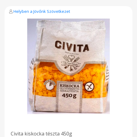
természetes környezet zöld növényeket és rovarokat is
biztosít, gyümölcsfáink pedig májustól novemberig teremnek,
Helyben a Jövőnk Szövetkezet
a lehulló gyümölcsöket a tyúkok szívesen fogyasztják.
Takarmányukban a kukorica, búza és napraforgó a
meghatározó, de emellett található benne len és kendermag
is - 100 % növényi eredetű, szója-,GMO- és színezék mentes.
Civita kiskocka tészta 450g