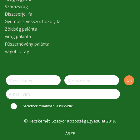
Szárazvirág
Díszcserje, fa
Gyümölcs vessző, bokor, fa
Zöldség palánta
Virág palánta
Fűszernövény palánta
Vágott virág
Szeretnék feliratkozni a hírlevélre.
© Kecskeméti Szatyor Közösség Egyesület 2019.
ÁSZF