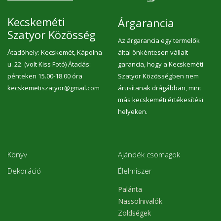
Kecskeméti
Árgarancia
Szatyor Közösség
Az árgarancia egy termelők
Átadóhely: Kecskemét, Kápolna
által önkéntesen vállalt
u. 22. (volt Kiss Fotó) Átadás:
garancia, hogy a Kecskeméti
pénteken 15.00-18.00 óra
Szatyor Közösségben nem
kecskemetiszatyor@gmail.com
árusítanak drágábban, mint
más kecskeméti értékesítési
helyeken.
Könyv
Ajándék csomagok
Dekoráció
Élelmiszer
Palánta
Nassolnivalók
Zöldségek