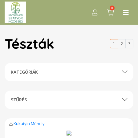
0
Tészták
1
2
3
KATEGÓRIÁK
SZŰRÉS
Kukutyin Műhely