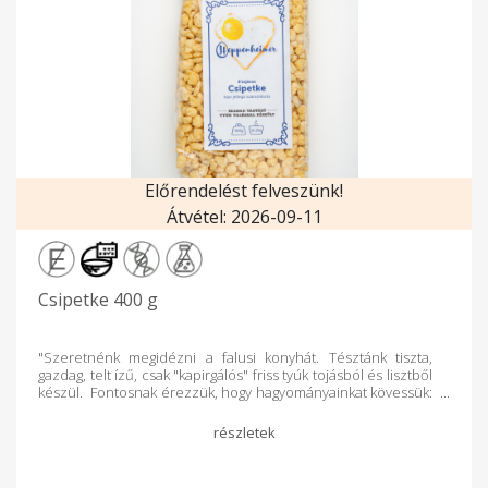
Előrendelést felveszünk!
Átvétel: 2026-09-11
Csipetke 400 g
"Szeretnénk megidézni a falusi konyhát. Tésztánk tiszta,
gazdag, telt ízű, csak "kapirgálós" friss tyúk tojásból és lisztből
készül. Fontosnak érezzük, hogy hagyományainkat kövessük:
szabadban tartjuk tyúkjainkat, odafigyeléssel, törődéssel,
szeretettel." Tésztáinkról: A szabadtartású tyúkjaink
tojásából nyolctojásos száraz tészta is készül, olyan falusi
tészta üzemekben, ahol még kis adagokban kézműves
jelleggel állítják elő a tésztákat. Tésztáinkat rövid főzési idő