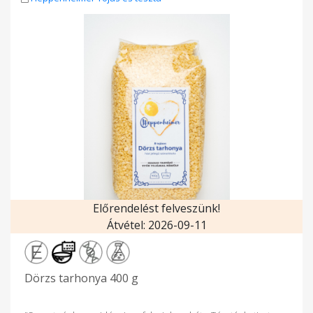
a lehulló gyümölcsöket a tyúkok szívesen fogyasztják.
Takarmányukban a kukorica, búza és napraforgó a
meghatározó, de emellett található benne len és kendermag
is - 100 % növényi eredetű, szója-,GMO- és színezék mentes.
Előrendelést felveszünk!
Átvétel: 2026-09-11
Dörzs tarhonya 400 g