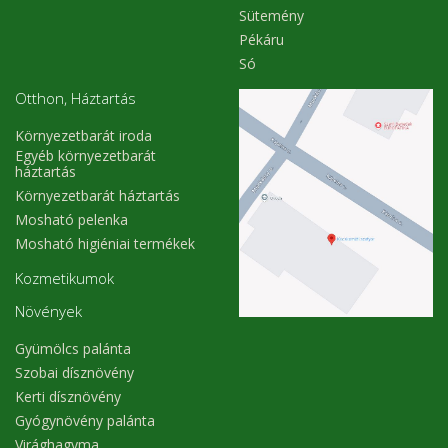
Sütemény
Pékáru
Só
Otthon, Háztartás
Környezetbarát iroda
Egyéb környezetbarát
háztartás
Környezetbarát háztartás
Mosható pelenka
Mosható higiéniai termékek
Kozmetikumok
Növények
Gyümölcs palánta
Szobai dísznövény
Kerti dísznövény
Gyógynövény palánta
Virághagyma