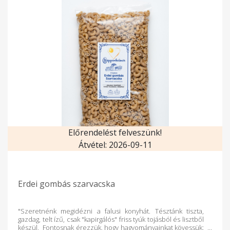
is - 100 % növényi eredetű, szója-,GMO- és színezék mentes.
Előrendelést felveszünk!
Átvétel: 2026-09-11
Erdei gombás szarvacska
"Szeretnénk megidézni a falusi konyhát. Tésztánk tiszta,
gazdag, telt ízű, csak "kapirgálós" friss tyúk tojásból és lisztből
készül. Fontosnak érezzük, hogy hagyományainkat kövessük: